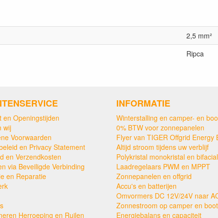
2,5 mm²
Ripca
NTENSERVICE
INFORMATIE
t en Openingstijden
Winterstalling en camper- en boo
 wij
0% BTW voor zonnepanelen
ne Voorwaarden
Flyer van TIGER Offgrid Energy 
beleid en Privacy Statement
Altijd stroom tijdens uw verblijf
ijd en Verzendkosten
Polykristal monokristal en bifacial
en via Beveiligde Verbinding
Laadregelaars PWM en MPPT
ie en Reparatie
Zonnepanelen en offgrid
erk
Accu's en batterijen
Omvormers DC 12V/24V naar A
s
Zonnestroom op camper en boot
neren Herroeping en Ruilen
Energiebalans en capaciteit