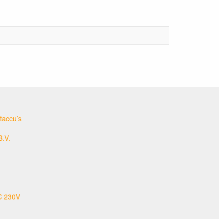
taccu’s
B.V.
C 230V