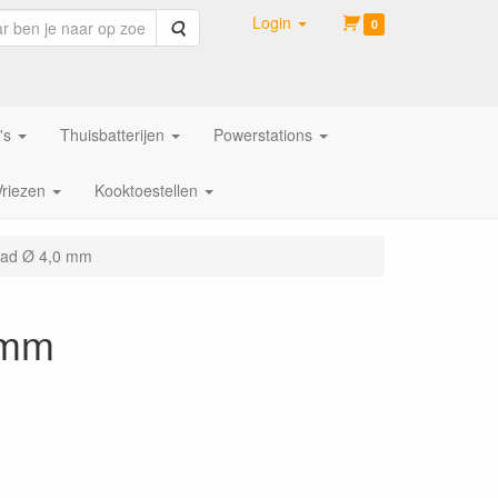
Login
Zoeken
0
's
Thuisbatterijen
Powerstations
Vriezen
Kooktoestellen
aad Ø 4,0 mm
 mm