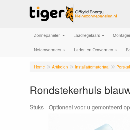
Zonnepanelen
Laadregelaars
Montagem
Netomvormers
Laden en Omvormen
Be
Home
Artikelen
Installatiemateriaal
Perska
Rondstekerhuls blau
Stuks
Optioneel voor u gemonteerd op