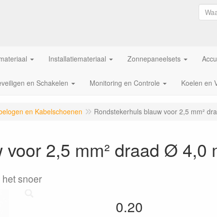
ateriaal
Installatiemateriaal
Zonnepaneelsets
Accu
veiligen en Schakelen
Monitoring en Controle
Koelen en 
belogen en Kabelschoenen
Rondstekerhuls blauw voor 2,5 mm² dr
w voor 2,5 mm² draad Ø 4,0
 het snoer
0.20