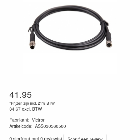
41.95
*Prijzen zijn incl. 21% BTW
34.67
excl. BTW
Fabrikant
:
Victron
Artikelcode
:
ASS030560500
0 ster(ren) met 0 review(s)
Schrijf een review