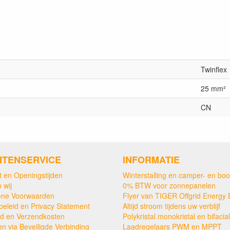
Twinflex
25 mm²
CN
NTENSERVICE
INFORMATIE
t en Openingstijden
Winterstalling en camper- en boo
 wij
0% BTW voor zonnepanelen
ne Voorwaarden
Flyer van TIGER Offgrid Energy 
beleid en Privacy Statement
Altijd stroom tijdens uw verblijf
ijd en Verzendkosten
Polykristal monokristal en bifacial
en via Beveiligde Verbinding
Laadregelaars PWM en MPPT