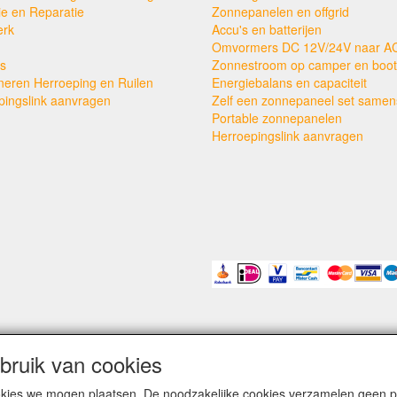
ie en Reparatie
Zonnepanelen en offgrid
erk
Accu's en batterijen
Omvormers DC 12V/24V naar A
s
Zonnestroom op camper en boot
neren Herroeping en Ruilen
Energiebalans en capaciteit
pingslink aanvragen
Zelf een zonnepaneel set samens
Portable zonnepanelen
Herroepingslink aanvragen
ruik van cookies
cookies we mogen plaatsen. De noodzakelijke cookies verzamelen geen