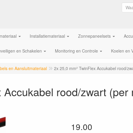
ateriaal
Installatiemateriaal
Zonnepaneelsets
Accu
veiligen en Schakelen
Monitoring en Controle
Koelen en 
els en Aansluitmateriaal
2x 25,0 mm² TwinFlex Accukabel rood/zwa
 Accukabel rood/zwart (per 
19.00