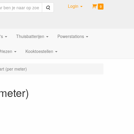
Login
Zoeken
0
's
Thuisbatterijen
Powerstations
Vriezen
Kooktoestellen
rt (per meter)
meter)