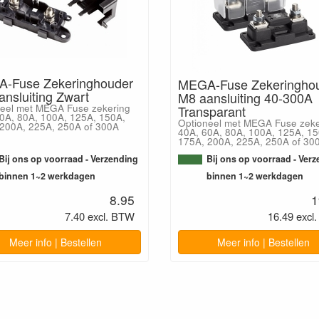
-Fuse Zekeringhouder
MEGA-Fuse Zekeringho
nsluiting Zwart
M8 aansluiting 40-300A
eel met MEGA Fuse zekering
Transparant
0A, 80A, 100A, 125A, 150A,
Optioneel met MEGA Fuse zeke
200A, 225A, 250A of 300A
40A, 60A, 80A, 100A, 125A, 15
175A, 200A, 225A, 250A of 30
Bij ons op voorraad - Verzending
Bij ons op voorraad - Ver
binnen 1~2 werkdagen
binnen 1~2 werkdagen
8.95
1
7.40 excl. BTW
16.49 excl
Meer info | Bestellen
Meer info | Bestellen