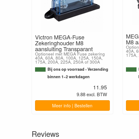
MEGA
Victron MEGA-Fuse
M8 aa
Zekeringhouder M8
Option
aansluiting Transparant
40A, 6
Optioneel met MEGA Fuse zekering
175A, 
40A, 60A, 80A, 100A, 125A, 150A,
175A, 200A, 225A, 250A of 300A
Bij ons op voorraad - Verzending
binnen 1~2 werkdagen
11.95
9.88 excl. BTW
Meer info | Bestellen
Reviews