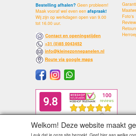
Garant
Bestelling afhalen?
Geen probleem!
Maatw
Maak vooraf wel even een
afspraak!
Foto's
Wij zijn op werkdagen open van 9.00
Review
tot 16.00 uur.
Retour
Herroe
Contact en openingstijden
+31 (0)85 0043452
info@kleinezonnepanelen.nl
Route via google maps
Welkom! Deze website maakt geb
Leuk dat je onze site bezoekt. Geef hier aan welke 