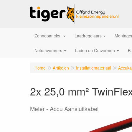
Zonnepanelen
Laadregelaars
Montagem
Netomvormers
Laden en Omvormen
Be
Home
Artikelen
Installatiemateriaal
Accukab
2x 25,0 mm² TwinFlex
Meter
Accu Aansluitkabel