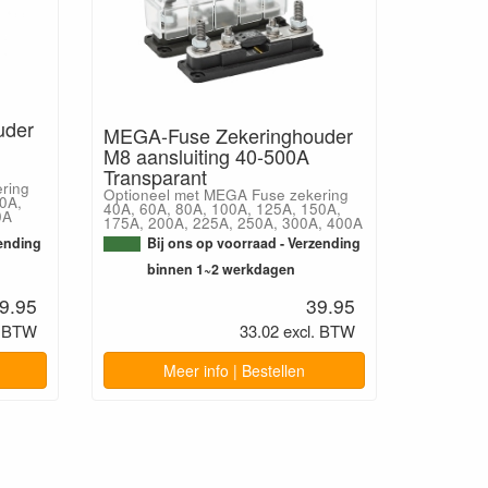
uder
MEGA-Fuse Zekeringhouder
M8 aansluiting 40-500A
Transparant
ring
Optioneel met MEGA Fuse zekering
0A,
40A, 60A, 80A, 100A, 125A, 150A,
0A
175A, 200A, 225A, 250A, 300A, 400A
zending
Bij ons op voorraad - Verzending
binnen 1~2 werkdagen
9.95
39.95
. BTW
33.02 excl. BTW
Meer info | Bestellen