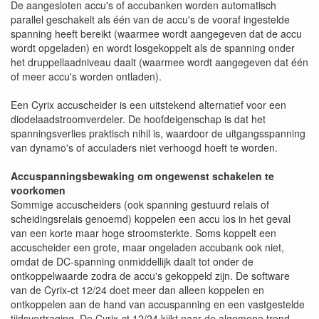
De aangesloten accu's of accubanken worden automatisch
parallel geschakelt als één van de accu's de vooraf ingestelde
spanning heeft bereikt (waarmee wordt aangegeven dat de accu
wordt opgeladen) en wordt losgekoppelt als de spanning onder
het druppellaadniveau daalt (waarmee wordt aangegeven dat één
of meer accu's worden ontladen).
Een Cyrix accuscheider is een uitstekend alternatief voor een
diodelaadstroomverdeler. De hoofdeigenschap is dat het
spanningsverlies praktisch nihil is, waardoor de uitgangsspanning
van dynamo's of acculaders niet verhoogd hoeft te worden.
Accuspanningsbewaking om ongewenst schakelen te
voorkomen
Sommige accuscheiders (ook spanning gestuurd relais of
scheidingsrelais genoemd) koppelen een accu los in het geval
van een korte maar hoge stroomsterkte. Soms koppelt een
accuscheider een grote, maar ongeladen accubank ook niet,
omdat de DC-spanning onmiddellijk daalt tot onder de
ontkoppelwaarde zodra de accu's gekoppeld zijn. De software
van de Cyrix-ct 12/24 doet meer dan alleen koppelen en
ontkoppelen aan de hand van accuspanning en een vastgestelde
tijdsvertraging. De Cyrix-ct 12/24 kijkt naar de algemene trend