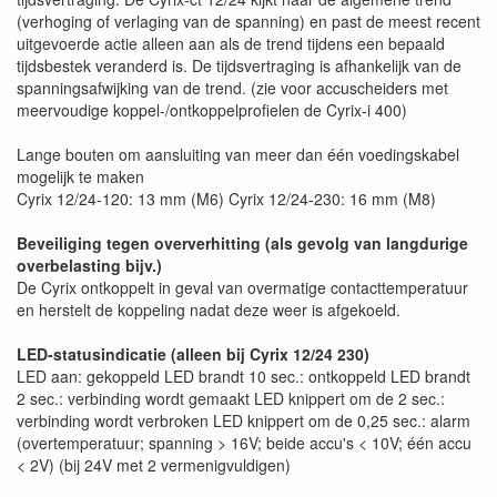
(verhoging of verlaging van de spanning) en past de meest recent
uitgevoerde actie alleen aan als de trend tijdens een bepaald
tijdsbestek veranderd is. De tijdsvertraging is afhankelijk van de
spanningsafwijking van de trend. (zie voor accuscheiders met
meervoudige koppel-/ontkoppelprofielen de Cyrix-i 400)
Lange bouten om aansluiting van meer dan één voedingskabel
mogelijk te maken
Cyrix 12/24-120: 13 mm (M6) Cyrix 12/24-230: 16 mm (M8)
Beveiliging tegen oververhitting (als gevolg van langdurige
overbelasting bijv.)
De Cyrix ontkoppelt in geval van overmatige contacttemperatuur
en herstelt de koppeling nadat deze weer is afgekoeld.
LED-statusindicatie (alleen bij Cyrix 12/24 230)
LED aan: gekoppeld LED brandt 10 sec.: ontkoppeld LED brandt
2 sec.: verbinding wordt gemaakt LED knippert om de 2 sec.:
verbinding wordt verbroken LED knippert om de 0,25 sec.: alarm
(overtemperatuur; spanning > 16V; beide accu's < 10V; één accu
< 2V) (bij 24V met 2 vermenigvuldigen)