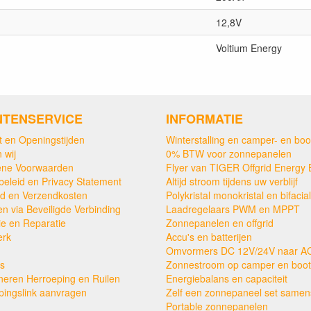
12,8V
Voltium Energy
NTENSERVICE
INFORMATIE
t en Openingstijden
Winterstalling en camper- en boo
 wij
0% BTW voor zonnepanelen
ne Voorwaarden
Flyer van TIGER Offgrid Energy 
beleid en Privacy Statement
Altijd stroom tijdens uw verblijf
ijd en Verzendkosten
Polykristal monokristal en bifacial
en via Beveiligde Verbinding
Laadregelaars PWM en MPPT
ie en Reparatie
Zonnepanelen en offgrid
erk
Accu's en batterijen
Omvormers DC 12V/24V naar A
s
Zonnestroom op camper en boot
neren Herroeping en Ruilen
Energiebalans en capaciteit
pingslink aanvragen
Zelf een zonnepaneel set samens
Portable zonnepanelen