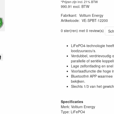
*Prijzen zijn incl. 21% BTW
990.91
excl. BTW
Fabrikant
:
Voltium Energy
Artikelcode
:
VE-SPBT-12200
0 ster(ren) met 0 review(s)
Sch
LiFePO4-technologie heeft 
loodzuuraccu's.
Verdubbel, verdrievoudig o
parallelle of seriële koppel
Lage zelfontlading en snel 
Voorlaadfunctie die hoge
Bluetooth® APP waarmee u
bekijken.
Slechts 1/3 van het gewich
Specificaties
Merk: Voltium Energy
Type: LiFePO4