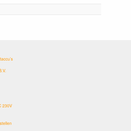
taccu’s
B.V.
C 230V
tellen