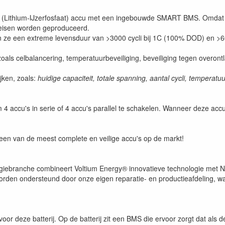
(Lithium-IJzerfosfaat) accu met een ingebouwde SMART BMS. Omdat w
tseisen worden geproduceerd.
n ze een extreme levensduur van >3000 cycli bij 1C (100% DOD) en >6
ls celbalancering, temperatuurbeveiliging, beveiliging tegen overontla
ijken, zoals:
huidige capaciteit, totale spanning, aantal cycli, temperat
m 4 accu's in serie of 4 accu's parallel te schakelen. Wanneer deze acc
 een van de meest complete en veilige accu's op de markt!
rgiebranche combineert Voltium Energy® innovatieve technologie met Ne
 worden ondersteund door onze eigen reparatie- en productieafdeling, w
oor deze batterij. Op de batterij zit een BMS die ervoor zorgt dat als de