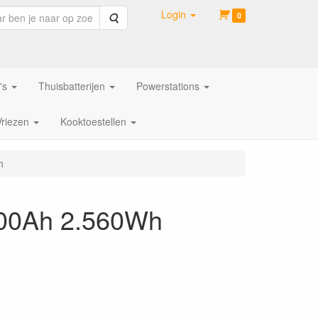
Login
Zoeken
0
's
Thuisbatterijen
Powerstations
Vriezen
Kooktoestellen
h
200Ah 2.560Wh