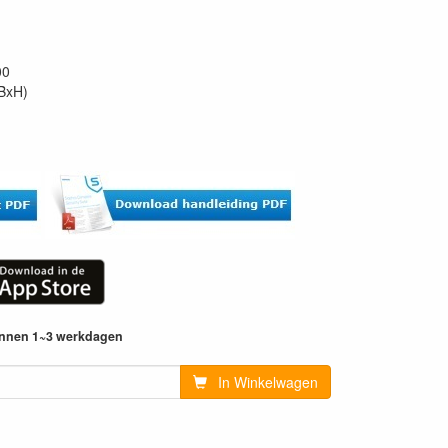
00
xBxH)
innen 1~3 werkdagen
In Winkelwagen