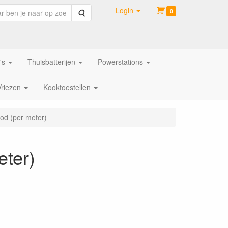
Login
Zoeken
0
's
Thuisbatterijen
Powerstations
Vriezen
Kooktoestellen
od (per meter)
eter)