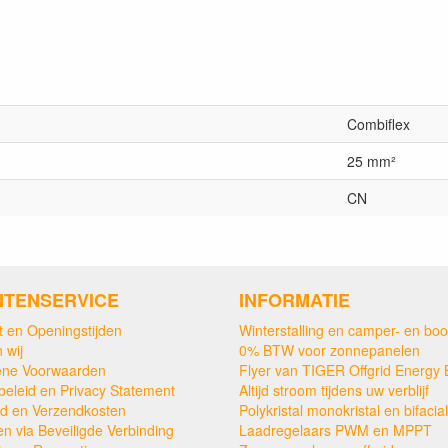
Combiflex
25 mm²
CN
NTENSERVICE
INFORMATIE
t en Openingstijden
Winterstalling en camper- en boo
 wij
0% BTW voor zonnepanelen
ne Voorwaarden
Flyer van TIGER Offgrid Energy 
beleid en Privacy Statement
Altijd stroom tijdens uw verblijf
ijd en Verzendkosten
Polykristal monokristal en bifacial
en via Beveiligde Verbinding
Laadregelaars PWM en MPPT