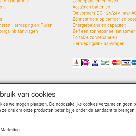
ie en Reparatie
Zonnepanelen en offgrid
erk
Accu's en batterijen
Omvormers DC 12V/24V naar A
s
Zonnestroom op camper en boot
neren Herroeping en Ruilen
Energiebalans en capaciteit
pingslink aanvragen
Zelf een zonnepaneel set samens
Portable zonnepanelen
Herroepingslink aanvragen
ruik van cookies
cookies we mogen plaatsen. De noodzakelijke cookies verzamelen geen
n ze ons om onze producten beter bij je onder de aandacht te brengen.
Marketing
kleinezonnepanelen.nl | TIGER Offgrid Energy B.V. ©2012-©2026