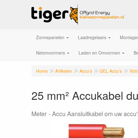
Zonnepanelen
Laadregelaars
Montagem
Netomvormers
Laden en Omvormen
Be
Home
Artikelen
Accu's
GEL Accu's
Vict
25 mm² Accukabel dub
Meter
Accu Aansluitkabel om uw accu's