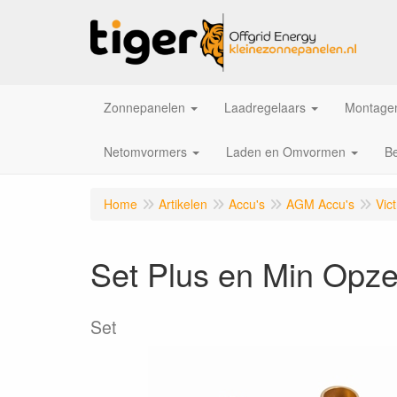
Zonnepanelen
Laadregelaars
Montagem
Netomvormers
Laden en Omvormen
Be
Home
Artikelen
Accu's
AGM Accu's
Vic
Set Plus en Min Opze
Set