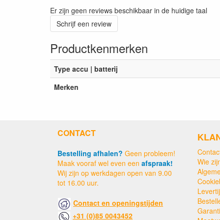
Er zijn geen reviews beschikbaar in de huidige taal
Schrijf een review
Productkenmerken
Type accu | batterij
Merken
CONTACT
KLA
Contac
Bestelling afhalen?
Geen probleem!
Wie zijn
Maak vooraf wel even een
afspraak!
Algeme
Wij zijn op werkdagen open van 9.00
Cookie
tot 16.00 uur.
Levert
Bestell
Contact en openingstijden
Garant
+31 (0)85 0043452