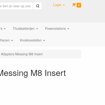
Login
Zoeken
0
's
Thuisbatterijen
Powerstations
Vriezen
Kooktoestellen
 Adapters Messing M8 Insert
Messing M8 Insert