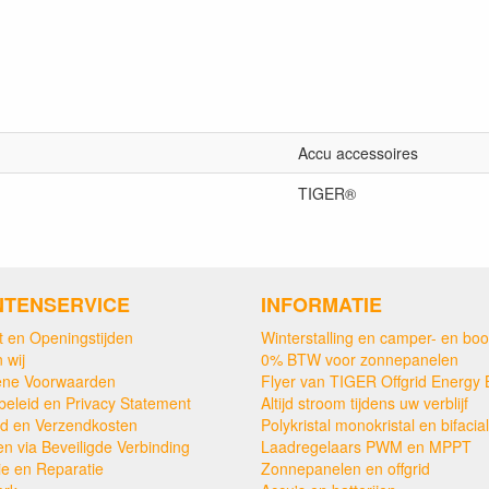
Accu accessoires
TIGER®
NTENSERVICE
INFORMATIE
t en Openingstijden
Winterstalling en camper- en boo
 wij
0% BTW voor zonnepanelen
ne Voorwaarden
Flyer van TIGER Offgrid Energy 
beleid en Privacy Statement
Altijd stroom tijdens uw verblijf
ijd en Verzendkosten
Polykristal monokristal en bifacial
en via Beveiligde Verbinding
Laadregelaars PWM en MPPT
ie en Reparatie
Zonnepanelen en offgrid