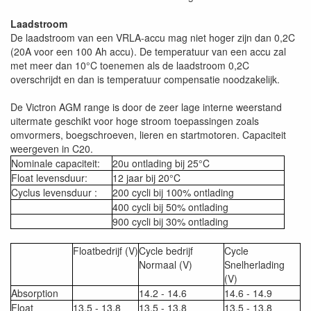
Laadstroom
De laadstroom van een VRLA-accu mag niet hoger zijn dan 0,2C
(20A voor een 100 Ah accu). De temperatuur van een accu zal
met meer dan 10°C toenemen als de laadstroom 0,2C
overschrijdt en dan is temperatuur compensatie noodzakelijk.
De Victron AGM range is door de zeer lage interne weerstand
uitermate geschikt voor hoge stroom toepassingen zoals
omvormers, boegschroeven, lieren en startmotoren. Capaciteit
weergeven in C20.
Nominale capaciteit:
20u ontlading bij 25°C
Float levensduur:
12 jaar bij 20°C
Cyclus levensduur :
200 cycli bij 100% ontlading
400 cycli bij 50% ontlading
900 cycli bij 30% ontlading
Floatbedrijf (V)
Cycle bedrijf
Cycle
Normaal (V)
Snelherlading
(V)
Absorption
14.2 - 14.6
14.6 - 14.9
Float
13.5 - 13.8
13.5 - 13.8
13.5 - 13.8