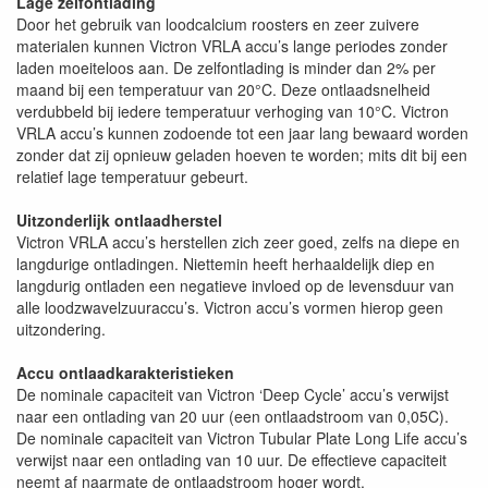
Lage zelfontlading
Door het gebruik van loodcalcium roosters en zeer zuivere
materialen kunnen Victron VRLA accu’s lange periodes zonder
laden moeiteloos aan. De zelfontlading is minder dan 2% per
maand bij een temperatuur van 20°C. Deze ontlaadsnelheid
verdubbeld bij iedere temperatuur verhoging van 10°C. Victron
VRLA accu’s kunnen zodoende tot een jaar lang bewaard worden
zonder dat zij opnieuw geladen hoeven te worden; mits dit bij een
relatief lage temperatuur gebeurt.
Uitzonderlijk ontlaadherstel
Victron VRLA accu’s herstellen zich zeer goed, zelfs na diepe en
langdurige ontladingen. Niettemin heeft herhaaldelijk diep en
langdurig ontladen een negatieve invloed op de levensduur van
alle loodzwavelzuuraccu’s. Victron accu’s vormen hierop geen
uitzondering.
Accu ontlaadkarakteristieken
De nominale capaciteit van Victron ‘Deep Cycle’ accu’s verwijst
naar een ontlading van 20 uur (een ontlaadstroom van 0,05C).
De nominale capaciteit van Victron Tubular Plate Long Life accu’s
verwijst naar een ontlading van 10 uur. De effectieve capaciteit
neemt af naarmate de ontlaadstroom hoger wordt.