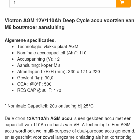
Victron AGM 12V/110Ah Deep Cycle accu voorzien van
M8 bout/moer aansluiting
Algemene specificaties:
Technologie: vlakke plaat AGM
Nominale accucapaciteit (Ah)*: 110
Accuspanning (V): 12
Aansluiting: koper M8
Afmetingen LxBxH (mm): 330 x 171 x 220
Gewicht (kg): 30,0
CCA< @0°F: 500
RES CAP @80°F: 170
* Nominale Capaciteit: 20u ontlading bij 25°C
De Victron
12V/110Ah AGM accu
is een gesloten accu met een
capaciteit van 110Ah op basis van VRLA-technologie. Een AGM-
accu wordt ook wel multi-purpose of dual-purpose accu genoemd,
en is geschikt voor zowel langzame ontlading als het kortstondig