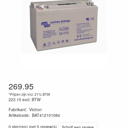
269.95
*Prijzen zijn incl. 21% BTW
223.10
excl. BTW
Fabrikant
:
Victron
Artikelcode
:
BAT412101084
0 ster(ren) met 0 review(s)
Schrijf een review