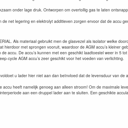
erkzaam onder lage druk. Ontworpen om overtollig gas te laten ontsnap
in de net legering en elektrolyt additieven zorgen ervoor dat de accu
. Als materiaal gebruikt men de glasvezel als isolator welke doord
aat hierdoor met sprongen vooruit, waardoor de AGM accu’s kleiner 
de accu. De accu’s kunnen met een geschikt laadtoestel weer in 5 tot
deep-cycle AGM accu’s zeer geschikt voor het voeden van verlichting.
voldoet u lader hier niet aan dan beïnvloed dat de levensduur van de a
 accu heeft namelijk genoeg aan alleen stroom! Om de maximale leve
terperiode aan een druppel lader aan te sluiten. Een geschikte accul