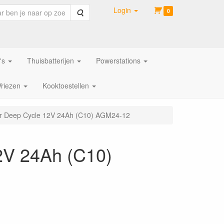
Login
Zoeken
0
's
Thuisbatterijen
Powerstations
Vriezen
Kooktoestellen
r Deep Cycle 12V 24Ah (C10) AGM24-12
2V 24Ah (C10)