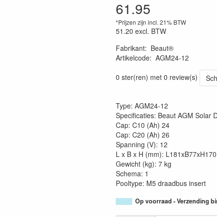
61.95
*Prijzen zijn incl. 21% BTW
51.20
excl. BTW
Fabrikant
:
Beaut®
Artikelcode
:
AGM24-12
0 ster(ren) met 0 review(s)
Sch
Type: AGM24-12
Specificaties: Beaut AGM Solar
Cap: C10 (Ah) 24
Cap: C20 (Ah) 26
Spanning (V): 12
L x B x H (mm): L181xB77xH170
Gewicht (kg): 7 kg
Schema: 1
Pooltype: M5 draadbus insert
Op voorraad - Verzending b