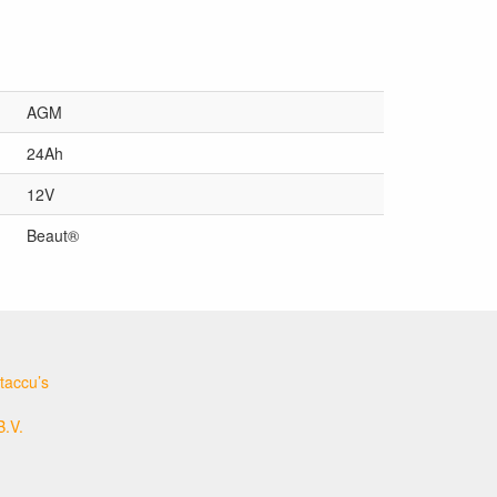
AGM
24Ah
12V
Beaut®
taccu’s
B.V.