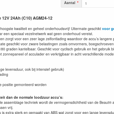
Aantal
e 12V 24Ah (C10) AGM24-12
hoogste kwaliteit en geheel onderhoudsvrij! Uitermate geschikt
voor g
r een speciaal vezelnetwerk wat geen onderhoud vereist.
aten zorgt voor een zeer lage zelfontlading waardoor de accu’s langer
mate geschikt voor zware belastingen zoals omvormers, boegschroeven,
graden kantelbaar. Geschikt voor cyclisch gebruik en het gebruik binn
et zonnepaneel of acculader en verkrijgbaar in acht verschillende mod
ange levensduur, ook bij intensief gebruik)
lading
ste positie gemonteerd worden
it dan de normale loodzuur accu’s:
e assemblage techniek wordt de vermogensdichtheid van de Beaut® accu
en vrij.
 is extra sterk en gemaakt van ABS wat zorgt voor een lange levensduu