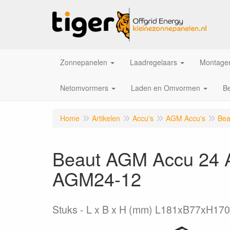
Zonnepanelen
Laadregelaars
Montagem
Netomvormers
Laden en Omvormen
Be
Home
Artikelen
Accu's
AGM Accu's
Bea
Beaut AGM Accu 24 A
AGM24-12
Stuks
L x B x H (mm) L181xB77xH170