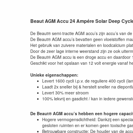
Beaut AGM Accu 24 Ampére Solar Deep Cycl
De Beaut® semi-tractie AGM accu’s zijn accu’s van de 
De Beaut® AGM accu’s bevatten geen vloeistoffen maa
Het gebruik van zuivere materialen en loodcalcium pl
Door de zeer lage interne weerstand zijn ze ook uiter
De Beaut® AGM accu is een droge accu en daardoor 180 
Geschikt voor het opslaan van 12 volt energie vanaf h
Unieke eigenschappen:
Levert 1600 cycli i.p.v. de reguliere 400 cycli (l
Laadt 2x sneller bij & herstelt sneller na diepont
Levert 30% meer stroom
100% lekvrij en gasdicht / kan in iedere gewen
De Beaut® AGM accu’s hebben een hogere capacite
Hogere vermogensdichtheid: Dankzij een special
gesloten ruimten en er komen geen toxische gass
Betrouwbare constructie: De houder van de accu