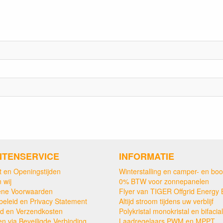
NTENSERVICE
INFORMATIE
t en Openingstijden
Winterstalling en camper- en boo
 wij
0% BTW voor zonnepanelen
ne Voorwaarden
Flyer van TIGER Offgrid Energy 
beleid en Privacy Statement
Altijd stroom tijdens uw verblijf
ijd en Verzendkosten
Polykristal monokristal en bifacial
en via Beveiligde Verbinding
Laadregelaars PWM en MPPT