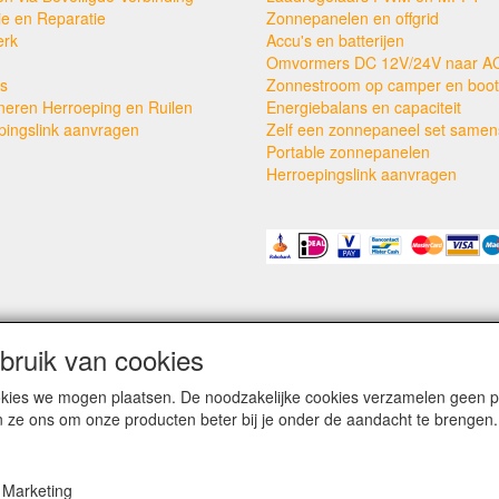
ie en Reparatie
Zonnepanelen en offgrid
erk
Accu's en batterijen
Omvormers DC 12V/24V naar A
s
Zonnestroom op camper en boot
neren Herroeping en Ruilen
Energiebalans en capaciteit
pingslink aanvragen
Zelf een zonnepaneel set samens
Portable zonnepanelen
Herroepingslink aanvragen
ruik van cookies
cookies we mogen plaatsen. De noodzakelijke cookies verzamelen geen
n ze ons om onze producten beter bij je onder de aandacht te brengen.
Marketing
kleinezonnepanelen.nl | TIGER Offgrid Energy B.V. ©2012-©2026