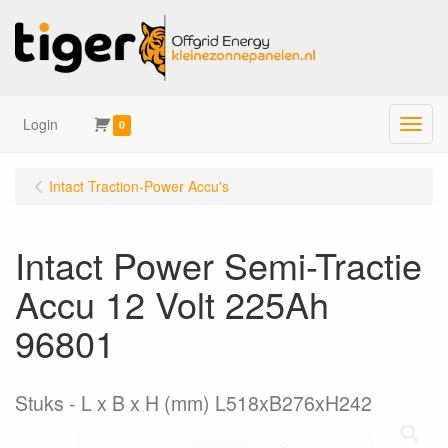
Login
Menu
0
Intact Traction-Power Accu's
Intact Power Semi-Tractie
Accu 12 Volt 225Ah
96801
Stuks
L x B x H (mm) L518xB276xH242