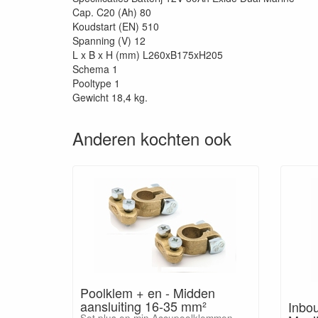
Cap. C20 (Ah) 80
Koudstart (EN) 510
Spanning (V) 12
L x B x H (mm) L260xB175xH205
Schema 1
Pooltype 1
Gewicht 18,4 kg.
Anderen kochten ook
Poolklem + en - Midden
aansluiting 16-35 mm²
Inbou
Set plus en min Accupoolklemmen