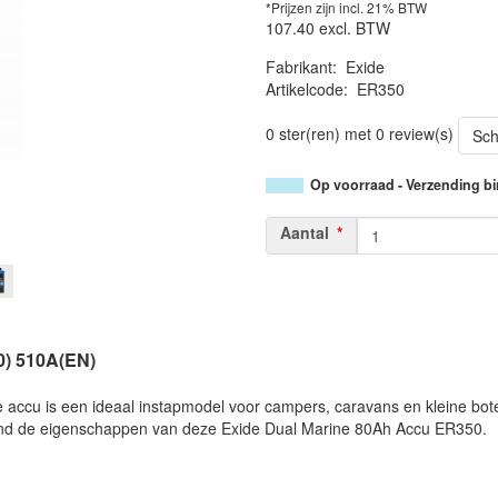
*Prijzen zijn incl. 21% BTW
107.40
excl. BTW
Fabrikant
:
Exide
Artikelcode
:
ER350
0 ster(ren) met 0 review(s)
Sch
Op voorraad - Verzending b
Aantal
0) 510A(EN)
ccu is een ideaal instapmodel voor campers, caravans en kleine boten
and de eigenschappen van deze Exide Dual Marine 80Ah Accu ER350.