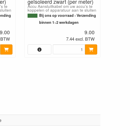
er)
geïsoleerd zwart (per meter)
s te
Accu Aansluitkabel om uw accu's te
sluiten
koppelen of apparatuur aan te sluiten
zending
Bij ons op voorraad - Verzending
binnen 1~2 werkdagen
9.00
9.00
. BTW
7.44 excl. BTW
e