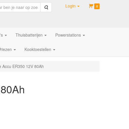
Login
Zoeken
0
's
Thuisbatterijen
Powerstations
Vriezen
Kooktoestellen
ie Accu ER350 12V 80Ah
 80Ah