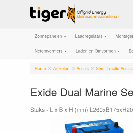
Zonnepanelen
Laadregelaars
Montagem
Netomvormers
Laden en Omvormen
Be
Home
Artikelen
Accu's
Semi-Tractie Accu's
Exide Dual Marine S
Stuks
L x B x H (mm) L260xB175xH2