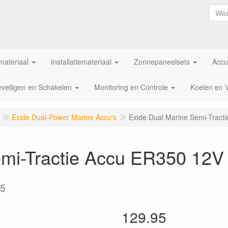
ateriaal
Installatiemateriaal
Zonnepaneelsets
Accu
veiligen en Schakelen
Monitoring en Controle
Koelen en 
Exide Dual-Power Marine Accu's
Exide Dual Marine Semi-Tract
emi-Tractie Accu ER350 12V
05
129.95