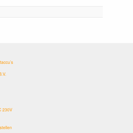
taccu’s
B.V.
C 230V
tellen