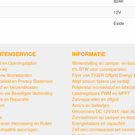
80Ah
12V
Exide
NTENSERVICE
INFORMATIE
t en Openingstijden
Winterstalling en camper- en boo
 wij
0% BTW voor zonnepanelen
ne Voorwaarden
Flyer van TIGER Offgrid Energy 
beleid en Privacy Statement
Altijd stroom tijdens uw verblijf
ijd en Verzendkosten
Polykristal monokristal en bifacial
en via Beveiligde Verbinding
Laadregelaars PWM en MPPT
ie en Reparatie
Zonnepanelen en offgrid
erk
Accu's en batterijen
Omvormers DC 12V/24V naar A
s
Zonnestroom op camper en boot
neren Herroeping en Ruilen
Energiebalans en capaciteit
pingslink aanvragen
Zelf een zonnepaneel set samens