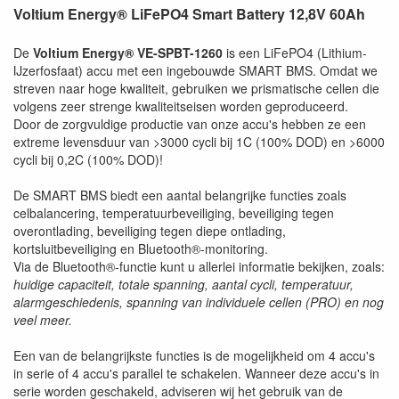
Voltium Energy® LiFePO4 Smart Battery 12,8V 60Ah
De
Voltium Energy® VE-SPBT-1260
is een LiFePO4 (Lithium-
IJzerfosfaat) accu met een ingebouwde SMART BMS. Omdat we
streven naar hoge kwaliteit, gebruiken we prismatische cellen die
volgens zeer strenge kwaliteitseisen worden geproduceerd.
Door de zorgvuldige productie van onze accu's hebben ze een
extreme levensduur van >3000 cycli bij 1C (100% DOD) en >6000
cycli bij 0,2C (100% DOD)!
De SMART BMS biedt een aantal belangrijke functies zoals
celbalancering, temperatuurbeveiliging, beveiliging tegen
overontlading, beveiliging tegen diepe ontlading,
kortsluitbeveiliging en Bluetooth®-monitoring.
Via de Bluetooth®-functie kunt u allerlei informatie bekijken, zoals:
huidige capaciteit, totale spanning, aantal cycli, temperatuur,
alarmgeschiedenis, spanning van individuele cellen (PRO) en nog
veel meer.
Een van de belangrijkste functies is de mogelijkheid om 4 accu's
in serie of 4 accu's parallel te schakelen. Wanneer deze accu's in
serie worden geschakeld, adviseren wij het gebruik van de