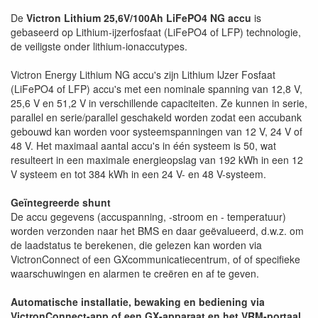
De
Victron Lithium 25,6V/100Ah LiFePO4 NG accu
is
gebaseerd op Lithium-ijzerfosfaat (LiFePO4 of LFP) technologie,
de veiligste onder lithium-ionaccutypes.
Victron Energy Lithium NG accu's zijn Lithium IJzer Fosfaat
(LiFePO4 of LFP) accu's met een nominale spanning van 12,8 V,
25,6 V en 51,2 V in verschillende capaciteiten. Ze kunnen in serie,
parallel en serie/parallel geschakeld worden zodat een accubank
gebouwd kan worden voor systeemspanningen van 12 V, 24 V of
48 V. Het maximaal aantal accu's in één systeem is 50, wat
resulteert in een maximale energieopslag van 192 kWh in een 12
V systeem en tot 384 kWh in een 24 V- en 48 V-systeem.
Geïntegreerde shunt
De accu gegevens (accuspanning, -stroom en - temperatuur)
worden verzonden naar het BMS en daar geëvalueerd, d.w.z. om
de laadstatus te berekenen, die gelezen kan worden via
VictronConnect of een GXcommunicatiecentrum, of of specifieke
waarschuwingen en alarmen te creëren en af te geven.
Automatische installatie, bewaking en bediening via
VictronConnect-app of een GX-apparaat en het VRM-portaal