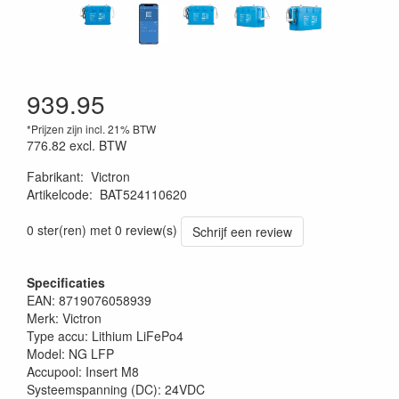
939.95
*Prijzen zijn incl. 21% BTW
776.82
excl. BTW
Fabrikant
:
Victron
Artikelcode
:
BAT524110620
0 ster(ren) met 0 review(s)
Schrijf een review
Specificaties
EAN: 8719076058939
Merk: Victron
Type accu: Lithium LiFePo4
Model: NG LFP
Accupool: Insert M8
Systeemspanning (DC): 24VDC