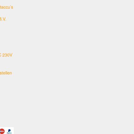
taccu’s
B.V.
C 230V
tellen