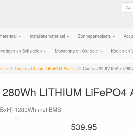
ateriaal
Installatiemateriaal
Zonnepaneelsets
Accu
veiligen en Schakelen
Monitoring en Controle
Koelen en 
cu's
Centrac Lithium LiFePO4 Accu's
Centrac 25,6V 50Ah 128
 1280Wh LITHIUM LiFePO4 
(LxBxH) 1280Wh met BMS
539.95