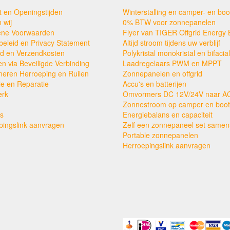
t en Openingstijden
Winterstalling en camper- en boo
 wij
0% BTW voor zonnepanelen
ne Voorwaarden
Flyer van TIGER Offgrid Energy 
beleid en Privacy Statement
Altijd stroom tijdens uw verblijf
ijd en Verzendkosten
Polykristal monokristal en bifacial
en via Beveiligde Verbinding
Laadregelaars PWM en MPPT
neren Herroeping en Ruilen
Zonnepanelen en offgrid
ie en Reparatie
Accu's en batterijen
erk
Omvormers DC 12V/24V naar A
Zonnestroom op camper en boot
s
Energiebalans en capaciteit
pingslink aanvragen
Zelf een zonnepaneel set samens
Portable zonnepanelen
Herroepingslink aanvragen