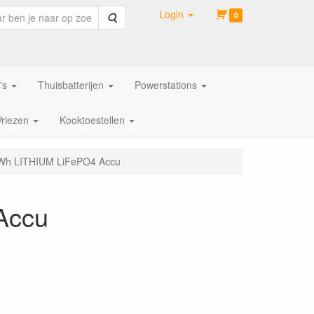
Login
Zoeken
0
's
Thuisbatterijen
Powerstations
Vriezen
Kooktoestellen
0Wh LITHIUM LiFePO4 Accu
Accu