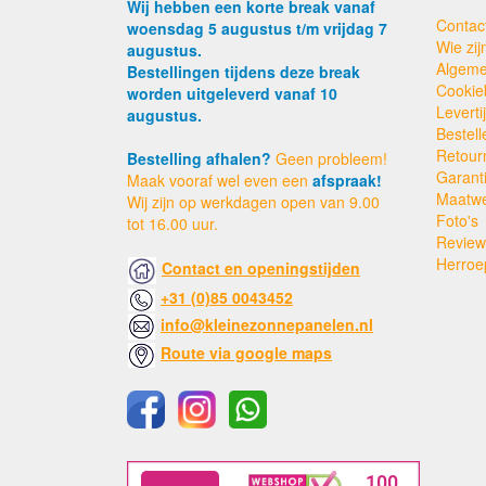
Wij hebben een korte break vanaf
Contac
woensdag 5 augustus t/m vrijdag 7
Wie zijn
augustus.
Algeme
Bestellingen tijdens deze break
Cookie
worden uitgeleverd vanaf 10
Levert
augustus.
Bestell
Retour
Bestelling afhalen?
Geen probleem!
Garant
Maak vooraf wel even een
afspraak!
Maatw
Wij zijn op werkdagen open van 9.00
Foto's
tot 16.00 uur.
Review
Herroe
Contact en openingstijden
+31 (0)85 0043452
info@kleinezonnepanelen.nl
Route via google maps