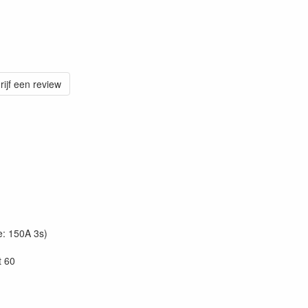
rijf een review
e: 150A 3s)
t 60