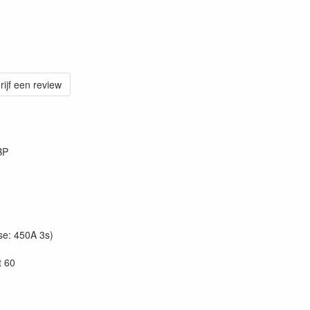
rijf een review
BP
se: 450A 3s)
t 60