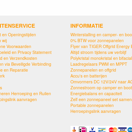
NTENSERVICE
INFORMATIE
t en Openingstijden
Winterstalling en camper- en boo
 wij
0% BTW voor zonnepanelen
ne Voorwaarden
Flyer van TIGER Offgrid Energy 
beleid en Privacy Statement
Altijd stroom tijdens uw verblijf
ijd en Verzendkosten
Polykristal monokristal en bifacial
en via Beveiligde Verbinding
Laadregelaars PWM en MPPT
ie en Reparatie
Zonnepanelen en offgrid
erk
Accu's en batterijen
Omvormers DC 12V/24V naar A
s
Zonnestroom op camper en boot
neren Herroeping en Ruilen
Energiebalans en capaciteit
pingslink aanvragen
Zelf een zonnepaneel set samens
Portable zonnepanelen
Herroepingslink aanvragen