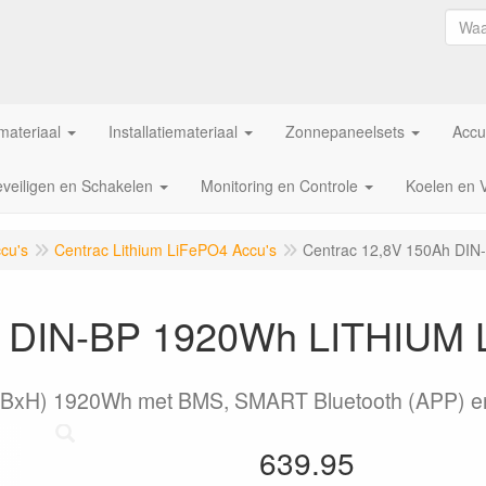
ateriaal
Installatiemateriaal
Zonnepaneelsets
Accu
veiligen en Schakelen
Monitoring en Controle
Koelen en 
cu's
Centrac Lithium LiFePO4 Accu's
Centrac 12,8V 150Ah DI
h DIN-BP 1920Wh LITHIUM 
LxBxH) 1920Wh met BMS, SMART Bluetooth (APP) e
639.95