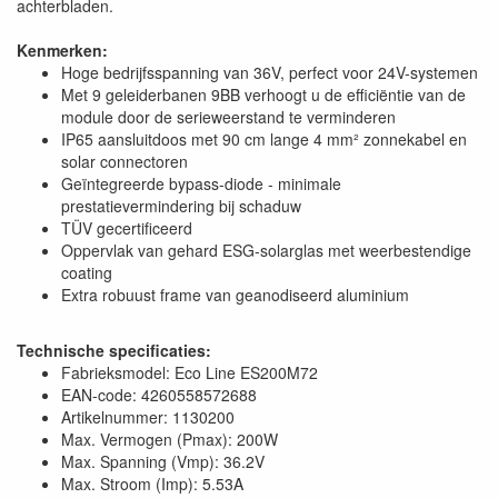
achterbladen.
Kenmerken:
Hoge bedrijfsspanning van 36V, perfect voor 24V-systemen
Met 9 geleiderbanen 9BB verhoogt u de efficiëntie van de
module door de serieweerstand te verminderen
IP65 aansluitdoos met 90 cm lange 4 mm² zonnekabel en
solar connectoren
Geïntegreerde bypass-diode - minimale
prestatievermindering bij schaduw
TÜV gecertificeerd
Oppervlak van gehard ESG-solarglas met weerbestendige
coating
Extra robuust frame van geanodiseerd aluminium
Technische specificaties:
Fabrieksmodel: Eco Line ES200M72
EAN-code: 4260558572688
Artikelnummer: 1130200
Max. Vermogen (Pmax): 200W
Max. Spanning (Vmp): 36.2V
Max. Stroom (Imp): 5.53A