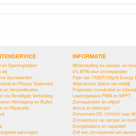
NTENSERVICE
INFORMATIE
t en Openingstijden
Winterstalling en camper- en boo
 wij
0% BTW voor zonnepanelen
ne Voorwaarden
Flyer van TIGER Offgrid Energy 
beleid en Privacy Statement
Altijd stroom tijdens uw verblijf
ijd en Verzendkosten
Polykristal monokristal en bifacial
en via Beveiligde Verbinding
Laadregelaars PWM en MPPT
neren Herroeping en Ruilen
Zonnepanelen en offgrid
ie en Reparatie
Accu's en batterijen
erk
Omvormers DC 12V/24V naar A
Zonnestroom op camper en boot
s
Energiebalans en capaciteit
pingslink aanvragen
Zelf een zonnepaneel set samens