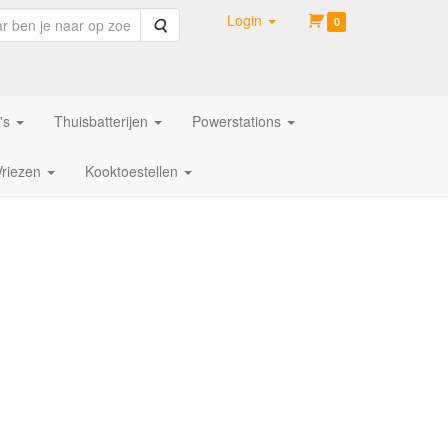
Login
Zoeken
0
's
Thuisbatterijen
Powerstations
Vriezen
Kooktoestellen