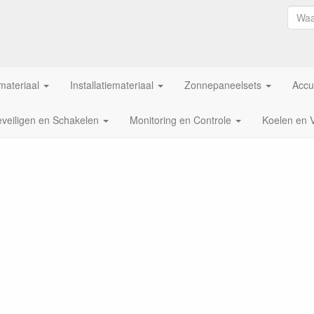
ateriaal
Installatiemateriaal
Zonnepaneelsets
Accu
veiligen en Schakelen
Monitoring en Controle
Koelen en 