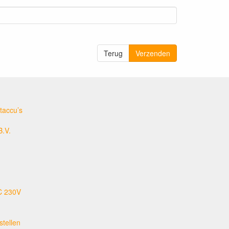
Terug
Verzenden
taccu’s
B.V.
C 230V
tellen