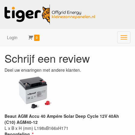
Login
Menu
0
Schrijf een review
Deel uw ervaringen met andere klanten.
Beaut AGM Accu 40 Ampére Solar Deep Cycle 12V 40Ah
(C10) AGM40-12
L x B x H (mm) L198xB166xH171
Beoordeling