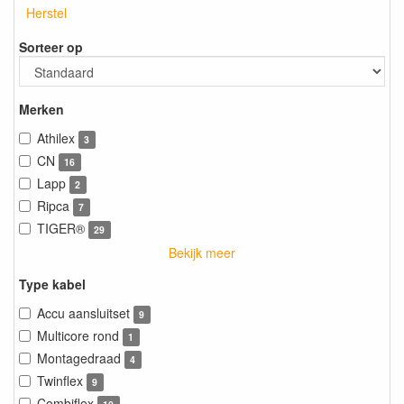
Herstel
Sorteer op
Merken
Athilex
3
CN
16
Lapp
2
Ripca
7
TIGER®
29
Bekijk meer
Type kabel
Accu aansluitset
9
Multicore rond
1
Montagedraad
4
Twinflex
9
Combiflex