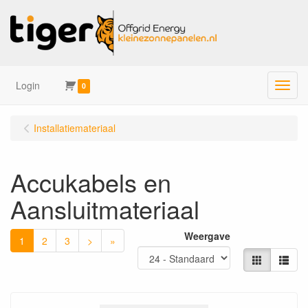
Login
Menu
0
Installatiemateriaal
Accukabels en
Aansluitmateriaal
Weergave
1
2
3
>
»