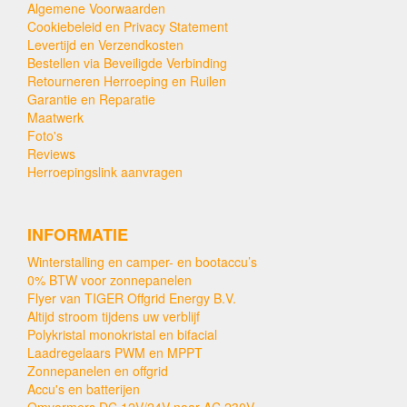
Algemene Voorwaarden
Cookiebeleid en Privacy Statement
Levertijd en Verzendkosten
Bestellen via Beveiligde Verbinding
Retourneren Herroeping en Ruilen
Garantie en Reparatie
Maatwerk
Foto's
Reviews
Herroepingslink aanvragen
INFORMATIE
Winterstalling en camper- en bootaccu’s
0% BTW voor zonnepanelen
Flyer van TIGER Offgrid Energy B.V.
Altijd stroom tijdens uw verblijf
Polykristal monokristal en bifacial
Laadregelaars PWM en MPPT
Zonnepanelen en offgrid
Accu's en batterijen
Omvormers DC 12V/24V naar AC 230V