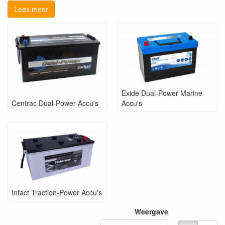
ontlading kan de batterij onherstelbaar beschadigen. De semi-tractie
Lees meer
batterijen die wij leveren zijn onderhoudsvrij en zullen door de
aanwezigheid van het veiligheidsventiel niet dampen onder normale
omstandigheden.
Exide Dual-Power Marine
Centrac Dual-Power Accu's
Accu's
Intact Traction-Power Accu's
Weergave