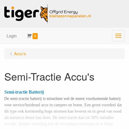
Login
Menu
0
Accu's
Semi-Tractie Accu's
Semi-tractie Batterij
De semi-tractie batterij is misschien wel de meest voorkomende batterij
voor service/huishoud accu in campers en boten. Een groot voordeel dat
dit type ook kortstondig hoge stromen kan leveren en in geval van nood
als startaccu dienst kan doen. De semi-tractie kan tot 50% ontladen
worden, diepere ontlading kan de levensduur verkorten en te diepe