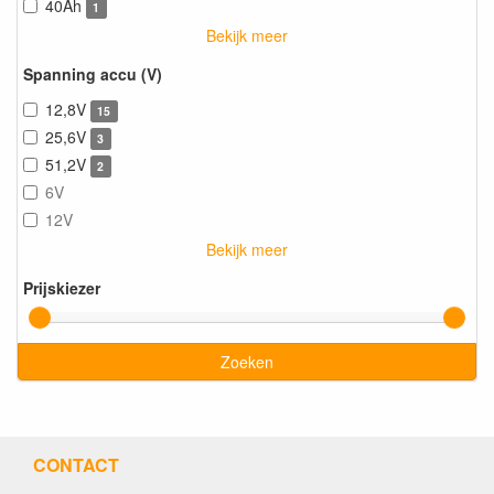
40Ah
1
Bekijk meer
Spanning accu (V)
12,8V
15
25,6V
3
51,2V
2
6V
12V
Bekijk meer
Prijskiezer
Zoeken
CONTACT