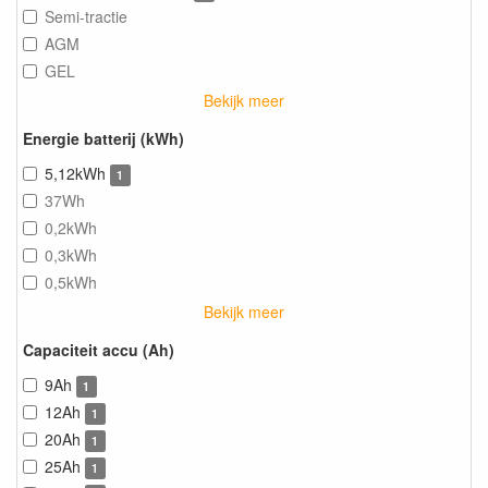
Semi-tractie
AGM
GEL
Bekijk meer
Energie batterij (kWh)
5,12kWh
1
37Wh
0,2kWh
0,3kWh
0,5kWh
Bekijk meer
Capaciteit accu (Ah)
9Ah
1
12Ah
1
20Ah
1
25Ah
1