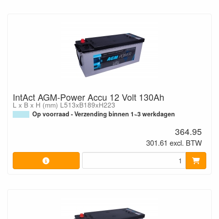
IntAct AGM-Power Accu 12 Volt 130Ah
L x B x H (mm) L513xB189xH223
Op voorraad - Verzending binnen 1~3 werkdagen
364.95
301.61 excl. BTW