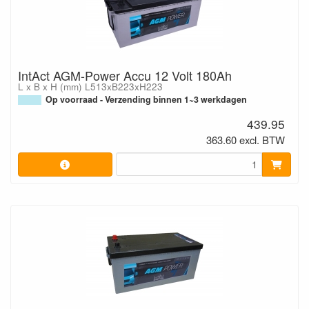
IntAct AGM-Power Accu 12 Volt 180Ah
L x B x H (mm) L513xB223xH223
Op voorraad - Verzending binnen 1~3 werkdagen
439.95
363.60 excl. BTW