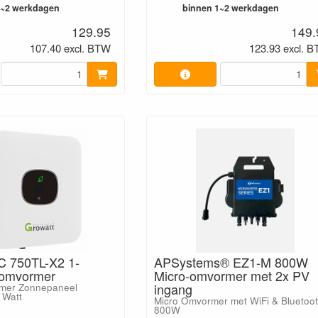
1~2 werkdagen
binnen 1~2 werkdagen
129.95
149.
107.40 excl. BTW
123.93 excl. 
C 750TL-X2 1-
APSystems® EZ1-M 800W
tomvormer
Micro-omvormer met 2x PV
ingang
mer Zonnepaneel
 Watt
Micro Omvormer met WiFi & Bluetoo
800W