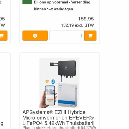
g
Bij ons op voorraad - Verzending
binnen 1~2 werkdagen
95
159.95
BTW
132.19 excl. BTW
APSystems® EZHI Hybride
Micro-omvormer en EPEVER®
ng
LiFePO4 5.42kWh Thuisbatterij
Plug in stekkerbare thuisbatterij 5427Wh