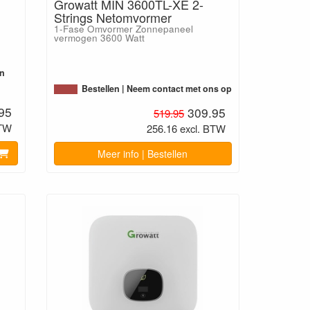
Growatt MIN 3600TL-XE 2-
Strings Netomvormer
1-Fase Omvormer Zonnepaneel
vermogen 3600 Watt
en
Bestellen | Neem contact met ons op
95
309.95
519.95
BTW
256.16 excl. BTW
Meer info | Bestellen