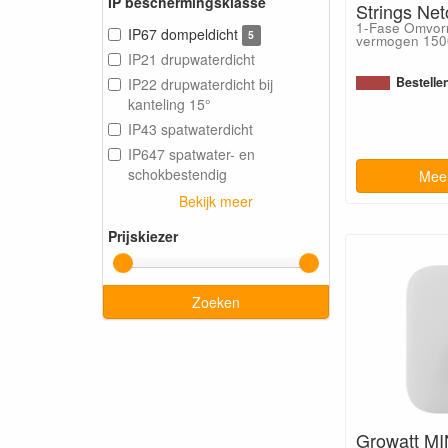
IP beschermingsklasse
Strings Ne
1-Fase Omvor
IP67 dompeldicht
5
vermogen 150
IP21 drupwaterdicht
Bestelle
IP22 drupwaterdicht bij
kanteling 15°
IP43 spatwaterdicht
IP647 spatwater- en
schokbestendig
Meer
Bekijk meer
Prijskiezer
Zoeken
Growatt MI