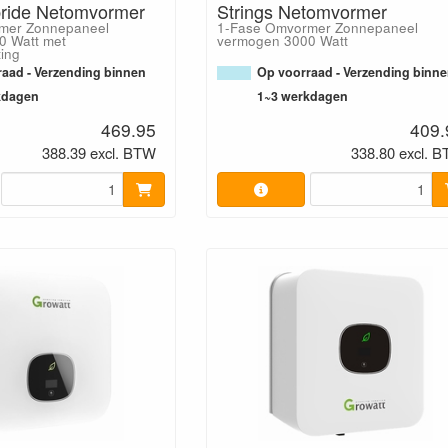
bride Netomvormer
Strings Netomvormer
mer Zonnepaneel
1-Fase Omvormer Zonnepaneel
0 Watt met
vermogen 3000 Watt
ting
aad - Verzending binnen
Op voorraad - Verzending binn
kdagen
1~3 werkdagen
469.95
409.
388.39 excl. BTW
338.80 excl. 