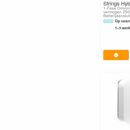
Strings Hy
1-Fase Omvor
vermogen 250
Batterijaanslui
Op voorr
1~3 wer