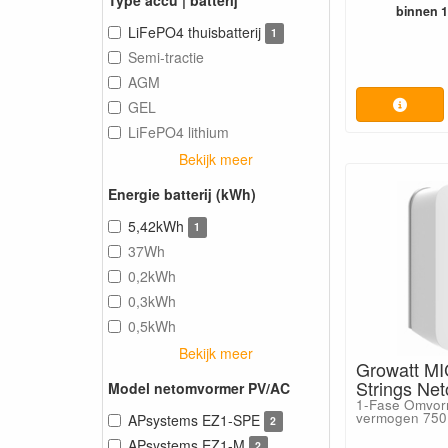
binnen 
LiFePO4 thuisbatterij
1
Semi-tractie
AGM
GEL
LiFePO4 lithium
Bekijk meer
Energie batterij (kWh)
5,42kWh
1
37Wh
0,2kWh
0,3kWh
0,5kWh
Bekijk meer
Growatt MI
Strings Ne
Model netomvormer PV/AC
1-Fase Omvor
vermogen 750
APsystems EZ1-SPE
2
APsystems EZ1-M
2