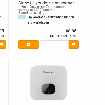
Strings Hybride Netomvormer
1-Fase Omvormer Zonnepaneel
vermogen 3000 Watt met
Batterijaansluiting
en
Op voorraad - Verzending binnen
1~3 werkdagen
95
499.95
BTW
413.18 excl. BTW