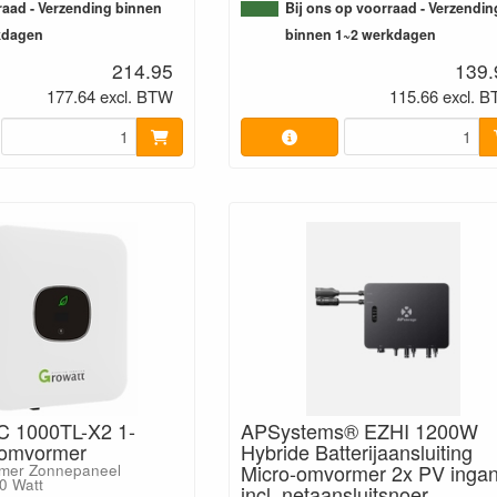
aad - Verzending binnen
Bij ons op voorraad - Verzendin
kdagen
binnen 1~2 werkdagen
214.95
139.
177.64 excl. BTW
115.66 excl. 
C 1000TL-X2 1-
APSystems® EZHI 1200W
tomvormer
Hybride Batterijaansluiting
Micro-omvormer 2x PV inga
mer Zonnepaneel
0 Watt
incl. netaansluitsnoer