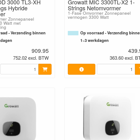
OD 3000 TL3-XH
Growatt MIC 3300TL-X2 1-
ngs Hybride
Strings Netomvormer
er
1-Fase Omvormer Zonnepaneel
vermogen 3300 Watt
mer Zonnepaneel
0 Watt met
ting
aad - Verzending binnen
Op voorraad - Verzending binn
kdagen
1~3 werkdagen
909.95
439.
752.02 excl. BTW
363.60 excl. 