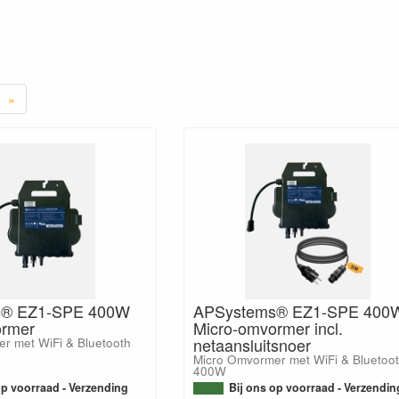
»
s® EZ1-SPE 400W
APSystems® EZ1-SPE 400
ormer
Micro-omvormer incl.
netaansluitsnoer
r met WiFi & Bluetooth
Micro Omvormer met WiFi & Bluetoo
400W
op voorraad - Verzending
Bij ons op voorraad - Verzendin