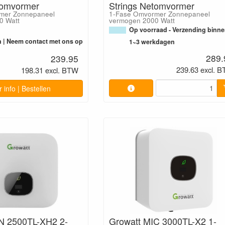
tomvormer
Strings Netomvormer
mer Zonnepaneel
1-Fase Omvormer Zonnepaneel
0 Watt
vermogen 2000 Watt
Op voorraad - Verzending binn
n | Neem contact met ons op
1~3 werkdagen
289.
239.95
239.63 excl. 
198.31 excl. BTW
 info | Bestellen
N 2500TL-XH2 2-
Growatt MIC 3000TL-X2 1-