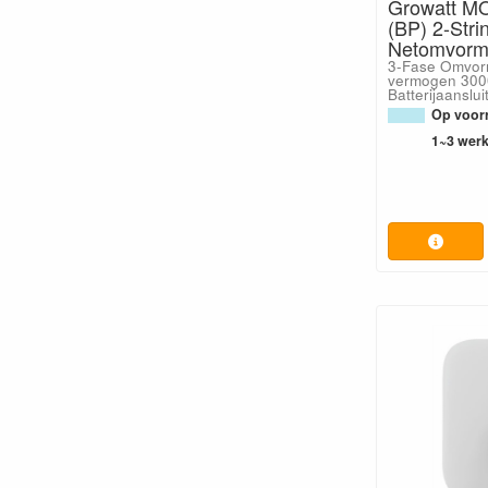
Growatt M
(BP) 2-Stri
Netomvorm
3-Fase Omvor
vermogen 300
Batterijaanslui
Op voorr
1~3 wer