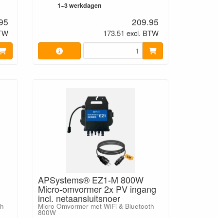
1~3 werkdagen
95
209.95
BTW
173.51 excl. BTW
APSystems® EZ1-M 800W
Micro-omvormer 2x PV ingang
incl. netaansluitsnoer
th
Micro Omvormer met WiFi & Bluetooth
800W