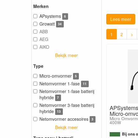
Merken
APsystems
6
Lees meer
Growatt
34
ABB
1
2
>
AEG
AIKO
Bekijk meer
Type
Micro-omvormer
5
Netomvormer 1-fase
11
Netomvormer 1-fase batterij
hybride
7
Netomvormer 3-fase batterij
APSystem
hybride
13
Micro-omv
Micro Omvorme
Netomvormer accesoires
3
400W
Bekijk meer
Bij ons 
Type accu | batterij