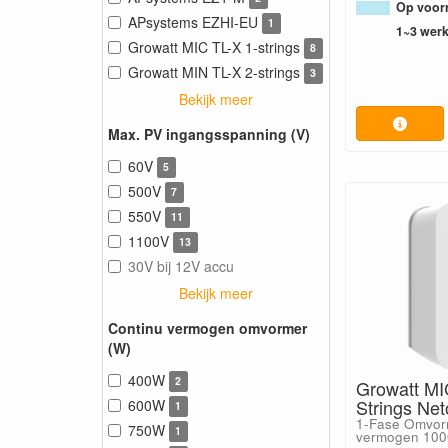
Op voorr
APsystems EZHI-EU
1
1~3 wer
Growatt MIC TL-X 1-strings
8
Growatt MIN TL-X 2-strings
3
Bekijk meer
Max. PV ingangsspanning (V)
60V
5
500V
7
550V
11
1100V
13
30V bij 12V accu
Bekijk meer
Continu vermogen omvormer
(W)
400W
2
Growatt MI
Strings Ne
600W
1
1-Fase Omvor
750W
1
vermogen 100