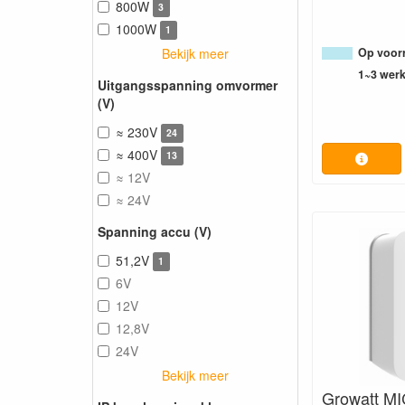
800W
3
1000W
1
Bekijk meer
Op voorr
1~3 wer
Uitgangsspanning omvormer
(V)
≈ 230V
24
≈ 400V
13
≈ 12V
≈ 24V
Spanning accu (V)
51,2V
1
6V
12V
12,8V
24V
Bekijk meer
Growatt MI