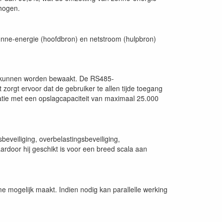
rhogen.
onne-energie (hoofdbron) en netstroom (hulpbron)
me kunnen worden bewaakt. De RS485-
 zorgt ervoor dat de gebruiker te allen tijde toegang
ratie met een opslagcapaciteit van maximaal 25.000
eveiliging, overbelastingsbeveiliging,
aardoor hij geschikt is voor een breed scala aan
 mogelijk maakt. Indien nodig kan parallelle werking