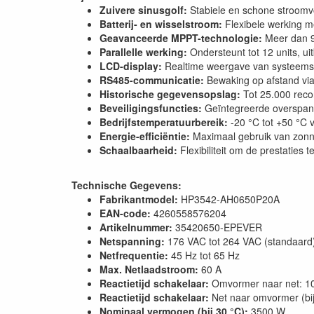
Zuivere sinusgolf:
Stabiele en schone stroomv
Batterij- en wisselstroom:
Flexibele werking me
Geavanceerde MPPT-technologie:
Meer dan 99
Parallelle werking:
Ondersteunt tot 12 units, ui
LCD-display:
Realtime weergave van systeemst
RS485-communicatie:
Bewaking op afstand via 
Historische gegevensopslag:
Tot 25.000 recor
Beveiligingsfuncties:
Geïntegreerde overspannin
Bedrijfstemperatuurbereik:
-20 °C tot +50 °C 
Energie-efficiëntie:
Maximaal gebruik van zonn
Schaalbaarheid:
Flexibiliteit om de prestaties 
Technische Gegevens:
Fabrikantmodel:
HP3542-AH0650P20A
EAN-code:
4260558576204
Artikelnummer:
35420650-EPEVER
Netspanning:
176 VAC tot 264 VAC (standaard)
Netfrequentie:
45 Hz tot 65 Hz
Max. Netlaadstroom:
60 A
Reactietijd schakelaar:
Omvormer naar net: 1
Reactietijd schakelaar:
Net naar omvormer (bi
Nominaal vermogen (bij 30 °C):
3500 W