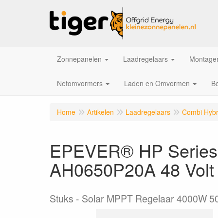
Zonnepanelen
Laadregelaars
Montagem
Netomvormers
Laden en Omvormen
Be
Home
Artikelen
Laadregelaars
Combi Hyb
EPEVER® HP Series 2
AH0650P20A 48 Volt
Stuks
Solar MPPT Regelaar 4000W 50