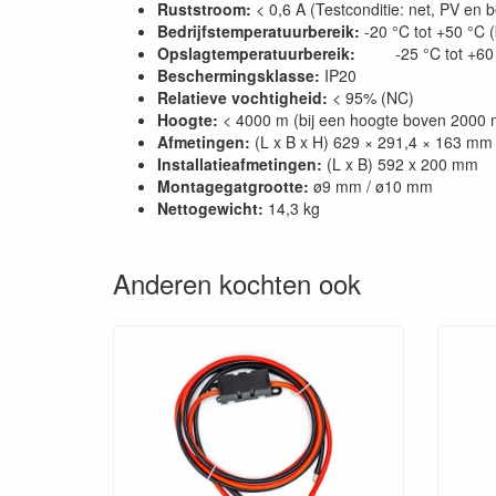
Ruststroom:
< 0,6 A (Testconditie: net, PV en b
Bedrijfstemperatuurbereik:
-20 °C tot +50 °C
Opslagtemperatuurbereik:
-25 °C tot +60
Beschermingsklasse:
IP20
Relatieve vochtigheid:
< 95% (NC)
Hoogte:
< 4000 m (bij een hoogte boven 2000 
Afmetingen:
(L x B x H) 629 × 291,4 × 163 mm
Installatieafmetingen:
(L x B) 592 x 200 mm
Montagegatgrootte:
ø9 mm / ø10 mm
Nettogewicht:
14,3 kg
Anderen kochten ook