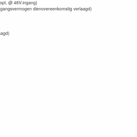
stopt, @ 48V-ingang)
uitgangsvermogen dienovereenkomstig verlaagd)
aagd)