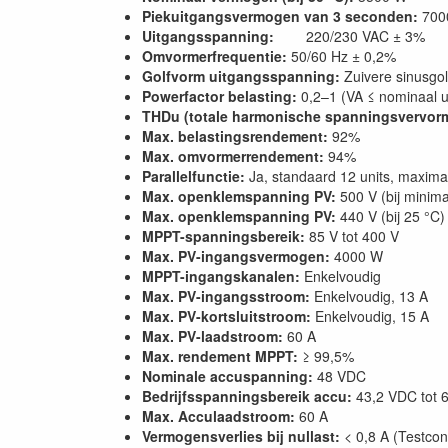
Piekuitgangsvermogen van 3 seconden:
700
Uitgangsspanning:
220/230 VAC ± 3%
Omvormerfrequentie:
50/60 Hz ± 0,2%
Golfvorm uitgangsspanning:
Zuivere sinusgol
Powerfactor belasting:
0,2–1 (VA ≤ nominaal 
THDu (totale harmonische spanningsvervor
Max. belastingsrendement:
92%
Max. omvormerrendement:
94%
Parallelfunctie:
Ja, standaard 12 units, maxima
Max. openklemspanning PV:
500 V (bij mini
Max. openklemspanning PV:
440 V (bij 25 °C)
MPPT-spanningsbereik:
85 V tot 400 V
Max. PV-ingangsvermogen:
4000 W
MPPT-ingangskanalen:
Enkelvoudig
Max. PV-ingangsstroom:
Enkelvoudig, 13 A
Max. PV-kortsluitstroom:
Enkelvoudig, 15 A
Max. PV-laadstroom:
60 A
Max. rendement MPPT:
≥ 99,5%
Nominale accuspanning:
48 VDC
Bedrijfsspanningsbereik accu:
43,2 VDC tot 
Max. Acculaadstroom:
60 A
Vermogensverlies bij nullast:
< 0,8 A (Testcon