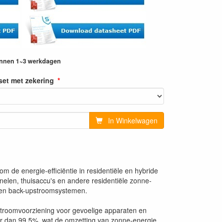
innen 1~3 werkdagen
set met zekering
In Winkelwagen
 de energie-efficiëntie in residentiële en hybride
nelen, thuisaccu's en andere residentiële zonne-
n en back-upstroomsystemen.
stroomvoorziening voor gevoelige apparaten en
er dan 99,5%, wat de omzetting van zonne-energie