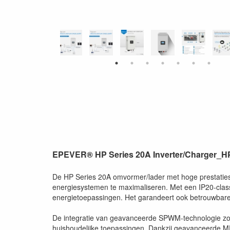
EPEVER® HP Series 20A Inverter/Charger_
De HP Series 20A omvormer/lader met hoge prestaties is
energiesystemen te maximaliseren. Met een IP20-classi
energietoepassingen. Het garandeert ook betrouwbare
De integratie van geavanceerde SPWM-technologie zorg
huishoudelijke toepassingen. Dankzij geavanceerde M