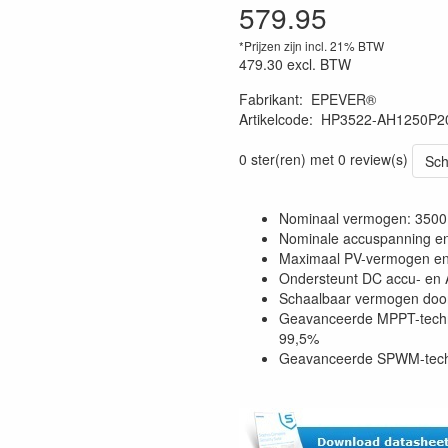
579.95
*Prijzen zijn incl. 21% BTW
479.30
excl. BTW
Fabrikant
:
EPEVER®
Artikelcode
:
HP3522-AH1250P2
0 ster(ren) met 0 review(s)
Sch
Nominaal vermogen: 3500 
Nominale accuspanning en
Maximaal PV-vermogen en 
Ondersteunt DC accu- en 
Schaalbaar vermogen door 
Geavanceerde MPPT-technol
99,5%
Geavanceerde SPWM-techno