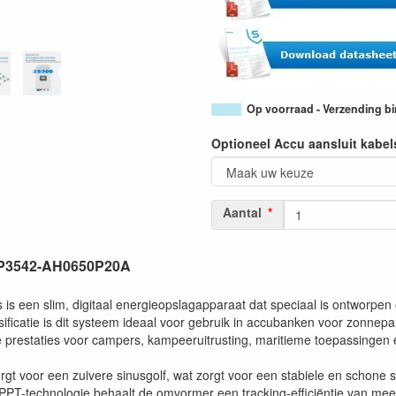
Op voorraad - Verzending b
Optioneel Accu aansluit kabel
Aantal
HP3542-AH0650P20A
 een slim, digitaal energieopslagapparaat dat speciaal is ontworpen om
ficatie is dit systeem ideaal voor gebruik in accubanken voor zonnepa
 prestaties voor campers, kampeeruitrusting, maritieme toepassinge
t voor een zuivere sinusgolf, wat zorgt voor een stabiele en schone 
PPT-technologie behaalt de omvormer een tracking-efficiëntie van me