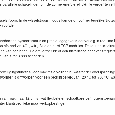
s parallelle schakelingen om de zonne-energie-efficiëntie verder te ve
sselstroom. In de wisselstroommodus kan de omvormer tegelijkertijd z
 voorzien.
 waardoor de systeemstatus en prestatiegegevens eenvoudig in realti
 afstand via 4G-, wifi-, Bluetooth- of TCP-modules. Deze functionaliteit
stand kan bedienen. De omvormer biedt ook historische gegevensregist
n van 1 tot 3.600 seconden.
eveiligingsfuncties voor maximale veiligheid, waaronder overspanningsb
 omvormer is ontworpen voor een bedrijfsbereik van -20 °C tot +50 °C, w
 van maximaal 12 units, wat flexibele en schaalbare vermogenstoename
chter klantspecifieke maatwerkoplossingen.