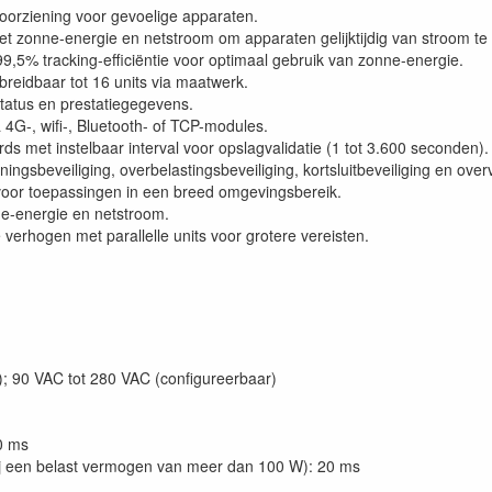
oorziening voor gevoelige apparaten.
t zonne-energie en netstroom om apparaten gelijktijdig van stroom te 
,5% tracking-efficiëntie voor optimaal gebruik van zonne-energie.
tbreidbaar tot 16 units via maatwerk.
atus en prestatiegegevens.
4G-, wifi-, Bluetooth- of TCP-modules.
ds met instelbaar interval voor opslagvalidatie (1 tot 3.600 seconden).
gsbeveiliging, overbelastingsbeveiliging, kortsluitbeveiliging en overv
voor toepassingen in een breed omgevingsbereik.
e-energie en netstroom.
te verhogen met parallelle units voor grotere vereisten.
; 90 VAC tot 280 VAC (configureerbaar)
0 ms
j een belast vermogen van meer dan 100 W): 20 ms