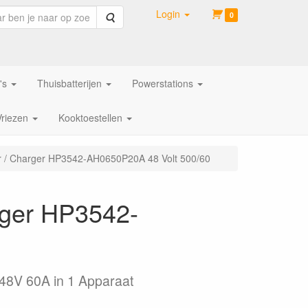
Login
Zoeken
0
's
Thuisbatterijen
Powerstations
Vriezen
Kooktoestellen
r / Charger HP3542-AH0650P20A 48 Volt 500/60
rger HP3542-
8V 60A in 1 Apparaat