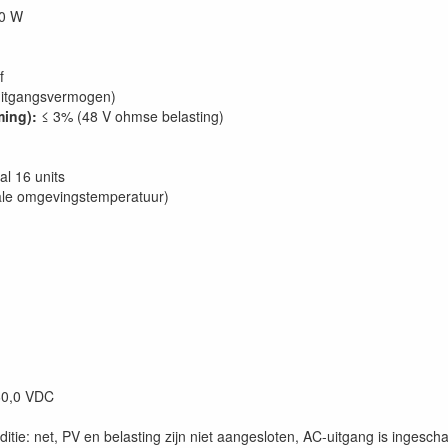
0 W
f
uitgangsvermogen)
ming):
≤ 3% (48 V ohmse belasting)
al 16 units
male omgevingstemperatuur)
60,0 VDC
ditie: net, PV en belasting zijn niet aangesloten, AC-uitgang is ingesch