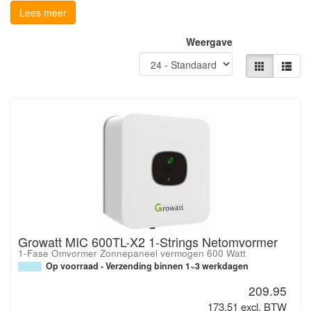
of u met 0% BTW wilt bestellen. Voor meer informatie, klik op
Lees meer
0% btw voor zonnepanelen!
bijgaande link:
Weergave
Growatt MIC 600TL-X2 1-Strings Netomvormer
1-Fase Omvormer Zonnepaneel vermogen 600 Watt
Op voorraad - Verzending binnen 1~3 werkdagen
209.95
173.51 excl. BTW