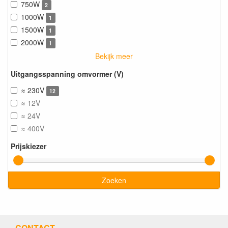
750W
2
1000W
1
1500W
1
2000W
1
Bekijk meer
Uitgangsspanning omvormer (V)
≈ 230V
12
≈ 12V
≈ 24V
≈ 400V
Prijskiezer
Zoeken
CONTACT