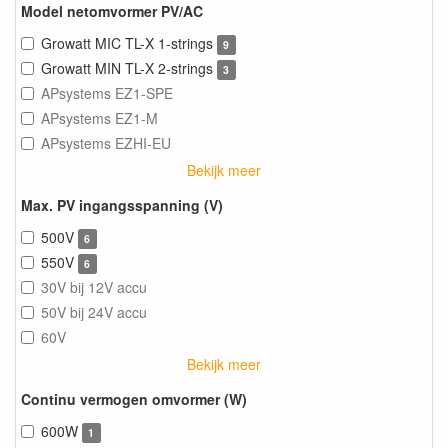
Model netomvormer PV/AC
Growatt MIC TL-X 1-strings
9
Growatt MIN TL-X 2-strings
3
APsystems EZ1-SPE
APsystems EZ1-M
APsystems EZHI-EU
Bekijk meer
Max. PV ingangsspanning (V)
500V
6
550V
6
30V bij 12V accu
50V bij 24V accu
60V
Bekijk meer
Continu vermogen omvormer (W)
600W
1