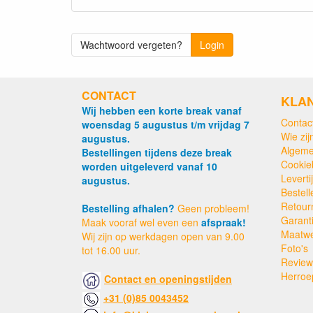
Wachtwoord vergeten?
Login
CONTACT
KLA
Wij hebben een korte break vanaf
Contac
woensdag 5 augustus t/m vrijdag 7
Wie zijn
augustus.
Algeme
Bestellingen tijdens deze break
Cookie
worden uitgeleverd vanaf 10
Levert
augustus.
Bestell
Retour
Bestelling afhalen?
Geen probleem!
Garant
Maak vooraf wel even een
afspraak!
Maatw
Wij zijn op werkdagen open van 9.00
Foto's
tot 16.00 uur.
Review
Herroe
Contact en openingstijden
+31 (0)85 0043452