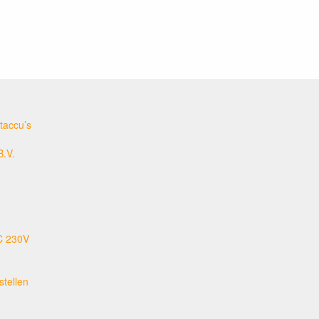
taccu’s
B.V.
C 230V
tellen