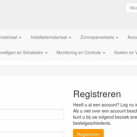
ateriaal
Installatiemateriaal
Zonnepaneelsets
Accu
veiligen en Schakelen
Monitoring en Controle
Koelen en 
Registreren
Heeft u al een account? Log nu i
Als u niet over een account besch
kunt u bij uw volgend bezoek snel
bestelgeschiedenis.
Registreren