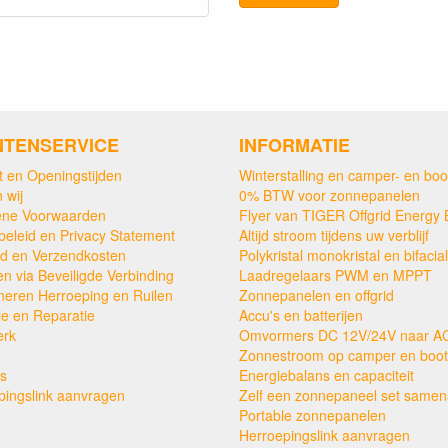
NTENSERVICE
INFORMATIE
t en Openingstijden
Winterstalling en camper- en boo
 wij
0% BTW voor zonnepanelen
ne Voorwaarden
Flyer van TIGER Offgrid Energy 
beleid en Privacy Statement
Altijd stroom tijdens uw verblijf
ijd en Verzendkosten
Polykristal monokristal en bifacial
en via Beveiligde Verbinding
Laadregelaars PWM en MPPT
neren Herroeping en Ruilen
Zonnepanelen en offgrid
ie en Reparatie
Accu's en batterijen
erk
Omvormers DC 12V/24V naar A
Zonnestroom op camper en boot
s
Energiebalans en capaciteit
pingslink aanvragen
Zelf een zonnepaneel set samens
Portable zonnepanelen
Herroepingslink aanvragen