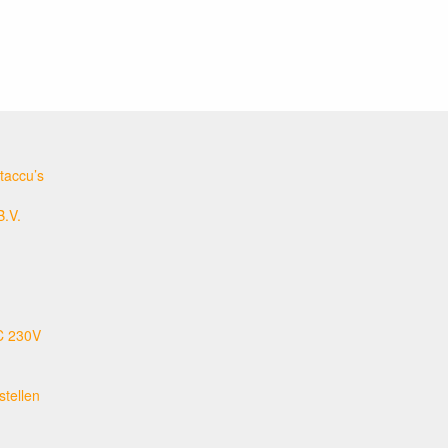
taccu’s
B.V.
C 230V
tellen