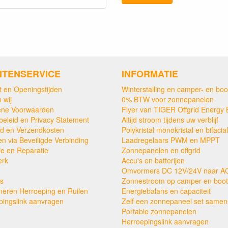
NTENSERVICE
INFORMATIE
t en Openingstijden
Winterstalling en camper- en boo
 wij
0% BTW voor zonnepanelen
ne Voorwaarden
Flyer van TIGER Offgrid Energy 
beleid en Privacy Statement
Altijd stroom tijdens uw verblijf
ijd en Verzendkosten
Polykristal monokristal en bifacial
en via Beveiligde Verbinding
Laadregelaars PWM en MPPT
ie en Reparatie
Zonnepanelen en offgrid
erk
Accu's en batterijen
Omvormers DC 12V/24V naar A
s
Zonnestroom op camper en boot
neren Herroeping en Ruilen
Energiebalans en capaciteit
pingslink aanvragen
Zelf een zonnepaneel set samens
Portable zonnepanelen
Herroepingslink aanvragen