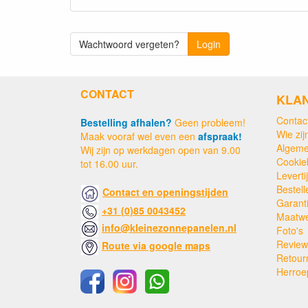
Wachtwoord vergeten?
Login
CONTACT
KLA
Contac
Bestelling afhalen?
Geen probleem!
Wie zijn
Maak vooraf wel even een
afspraak!
Algeme
Wij zijn op werkdagen open van 9.00
Cookie
tot 16.00 uur.
Levert
Bestell
Contact en openingstijden
Garant
+31 (0)85 0043452
Maatw
info@kleinezonnepanelen.nl
Foto's
Review
Route via google maps
Retour
Herroe