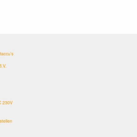
taccu’s
B.V.
C 230V
tellen