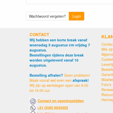
Wachtwoord vergeten?
Login
CONTACT
KLA
Wij hebben een korte break vanaf
Contac
woensdag 5 augustus t/m vrijdag 7
Wie zijn
augustus.
Algeme
Bestellingen tijdens deze break
Cookie
worden uitgeleverd vanaf 10
Levert
augustus.
Bestell
Garant
Bestelling afhalen?
Geen probleem!
Maatw
Maak vooraf wel even een
afspraak!
Foto's
Wij zijn op werkdagen open van 9.00
Review
tot 16.00 uur.
Retour
Herroe
Contact en openingstijden
+31 (0)85 0043452