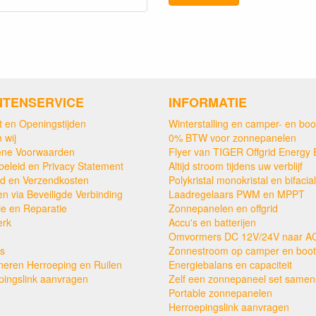
NTENSERVICE
INFORMATIE
t en Openingstijden
Winterstalling en camper- en boo
 wij
0% BTW voor zonnepanelen
ne Voorwaarden
Flyer van TIGER Offgrid Energy 
beleid en Privacy Statement
Altijd stroom tijdens uw verblijf
ijd en Verzendkosten
Polykristal monokristal en bifacial
en via Beveiligde Verbinding
Laadregelaars PWM en MPPT
ie en Reparatie
Zonnepanelen en offgrid
erk
Accu's en batterijen
Omvormers DC 12V/24V naar A
s
Zonnestroom op camper en boot
neren Herroeping en Ruilen
Energiebalans en capaciteit
pingslink aanvragen
Zelf een zonnepaneel set samens
Portable zonnepanelen
Herroepingslink aanvragen