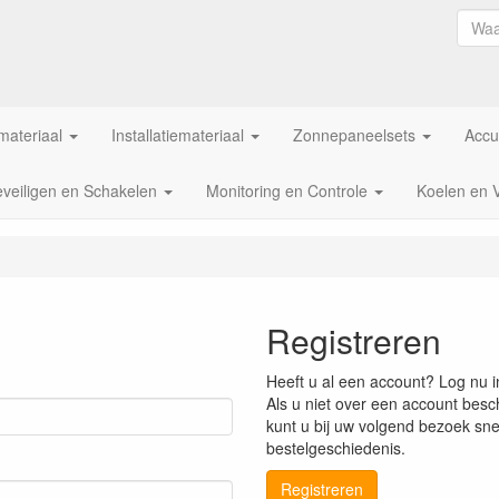
ateriaal
Installatiemateriaal
Zonnepaneelsets
Accu
veiligen en Schakelen
Monitoring en Controle
Koelen en 
Registreren
Heeft u al een account? Log nu i
Als u niet over een account besch
kunt u bij uw volgend bezoek snel
bestelgeschiedenis.
Registreren